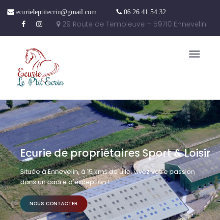
ecurieleptitecrin@gmail.com
06 26 41 54 32
29 Route de Templeuve – 59710 Ennevelin
Toggle
naviga